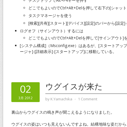
デスクトップでAlt+F4キーを押す
どこでもよいのでCtrl+Alt+Delを押して右下の[シャッ
タスクマネージャを使う
[検索][共有][スタート][デバイス][設定]のバーから[設定
ログオフ（サインアウト）するには
どこでもよいのでCtrl+Alt+Delを押して[サインアウト]
[システム構成]（Msconfig.exe）はあるが、[スタートア
ージャ]-[詳細表示]-[スタートアップ]に移動している。
ウグイスが来た
02
3月 2012
by
K.Yamachika
⋅
1 Comment
裏山からウグイスの鳴き声が聞こえるようになりました。
ウグイスの姿はいつも見えないんですよね。結構地味な姿だから