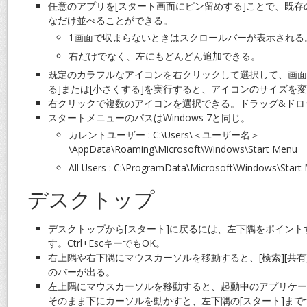
任意のアプリを[スタート画面にピン留めする]ことで、既
なだけ並べることができる。
1画面で収まらないときはスクロールバーが表示される
右だけでなく、左にもどんどん追加できる。
既定のカラフルなアイコンを右クリックして選択して、画面
る]または[小さくする]を実行すると、アイコンのサイズを
右クリックで複数のアイコンを選択できる。ドラッグ&ドロ
スタートメニューのパスはWindows 7と同じ。
カレントユーザー : C:\Users\＜ユーザー名＞
\AppData\Roaming\Microsoft\Windows\Start Menu
All Users : C:\ProgramData\Microsoft\Windows\Start
デスクトップ
デスクトップから[スタート]に戻るには、左下隅をポイントす
す。Ctrl+EscキーでもOK。
右上隅や右下隅にマウスカーソルを移動すると、[検索][共有][
のバーが出る。
左上隅にマウスカーソルを移動すると、起動中のアプリケー
そのまま下にカーソルを動かすと、左下隅の[スタート]ま