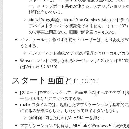
ー、クリップボード共有が使える。スナップショット
検証に向いている。
VirtualBoxの場合、VirtualBox Graphics Ada
デバイスドライバーを初期化できません。（コード37）
ので事実上問題ない。画面の解像度は4:3になる。
インストール中に作成する初めのユーザーは、とりあえずWindow
うとする。
インターネット接続ができない環境ではローカルアカ
Winverコマンドで表示されるバージョンは6.2（ビルド82
は[Version 6.2.8250]
スタート画面とmetro
[スタート]で右クリックして、画面左下の[すべてのアプリ
ールパネルなどにアクセスできる。
metroスタイルでは、起動したアプリケーションは基本的
にするのが作法らしい。したがって終了ボタンもない。
強制的に閉じたければAlt+F4キーを押す。
アプリケーションの切替は、Alt+TabやWindows+Tab