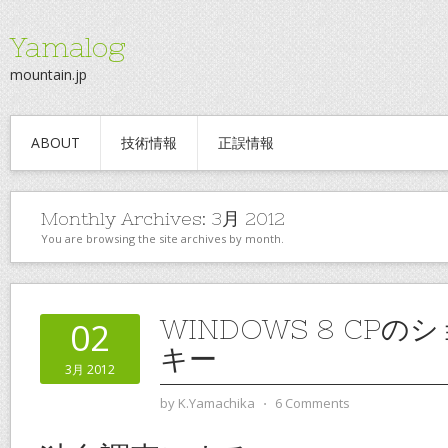
Yamalog
mountain.jp
ABOUT
技術情報
正誤情報
Monthly Archives:
3月 2012
You are browsing the site archives by month.
WINDOWS 8 CP
02
キー
3月 2012
by
K.Yamachika
⋅
6 Comments