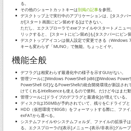
る。
その他のショートカットキーは
別掲の記事
を参照。
デスクトップ上で実行中のアプリケーションは、[タスクバ
が[スタート画面にピン留めする]はできない。
ただし、エクスプローラで.exeファイルやスタートメニュ
リックすると、 [スタートにピン留め]も[タスクバーにピン
デスクトップアイコンは個人設定で変更できる（Windows
キーも変わらず「MUNO」で無能。ちょっとイヤ。
機能全般
デフラグは相変わらず最適化中の様子を示すGUIがない。
管理ツールに[Windows PowerShell (x86)][Windows PowerShe
PowerShell ISE]なるPowerShellの統合開発環境が
けてくれるIntellisenceも使えるので便利。だけど今はま
管理ツールに[ドライブのデフラグと最適化]が増えている。
ディスク0は350MBが予約されていて、残りをC:ドライブ
HDD（仮想環境で80GB）をフォーマットする際に、ファイ
exFATから選べる。
システムファイルやシステムフォルダ、ファイルの拡張子は
る。エクスプローラの[表示]メニュー-[表示/非表示]グルー