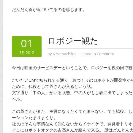
だんだん春が近づいてるのを感じます。
ロボジー観た
01
3月 2012
by
K.Yamachika
⋅
Leave a Comment
今日は映画のサービスデーということで、ロボジーを夜の回で観
だいたいCMで知られてる通り、急づくりのロボットが開発室か
ために、代役として爺さんが入るという話。
文字通り「中の人」がいる状態。中の人がもし表に出てしまった
ベル。
この爺さんがまた、主役になりたくてたまらない。でも脇役。し
ーションたまりまくり。
社長はそんな事情なんて知らないからイケイケで、開発者トリオ
そこにロボットオタクの吉高さんが絡んで来る。 話はどんどん