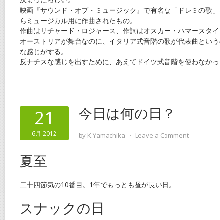
映画『サウンド・オブ・ミュージック』で有名な「ドレミの歌」
らミュージカル用に作曲されたもの。
作曲はリチャード・ロジャース、作詞はオスカー・ハマースタイ
オーストリアが舞台なのに、イタリア式音階の歌が代表曲という
な感じがする。
反ナチスな感じを出すために、あえてドイツ式音階を使わなかっ
今日は何の日？
21
6月 2012
by
K.Yamachika
⋅
Leave a Comment
夏至
二十四節気の10番目。1年でもっとも昼が長い日。
スナックの日