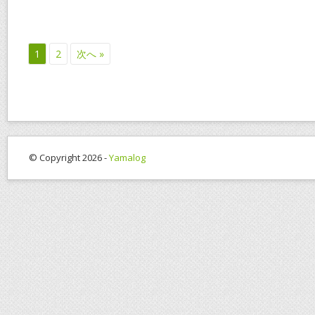
1
2
次へ »
© Copyright 2026 -
Yamalog