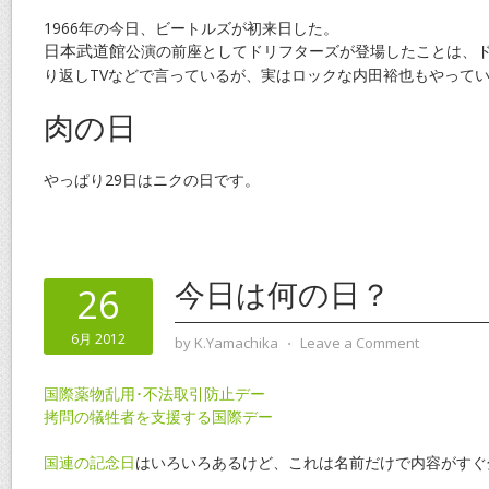
1966年の今日、ビートルズが初来日した。
公演の前座としてドリフターズが登場したことは、
日本武道館
り返しTVなどで言っているが、実はロックな内田裕也もやって
肉の日
やっぱり29日はニクの日です。
今日は何の日？
26
6月 2012
by
K.Yamachika
⋅
Leave a Comment
国際薬物乱用･不法取引防止デー
拷問の犠牲者を支援する国際デー
国連の記念日
はいろいろあるけど、これは名前だけで内容がすぐ