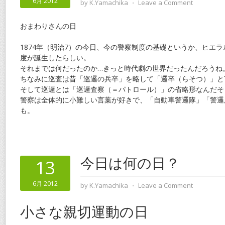
6月 2012
by
K.Yamachika
⋅
Leave a Comment
おまわりさんの日
1874年（明治7）の今日、今の警察制度の基礎というか、ヒエ
度が誕生したらしい。
それまでは何だったのか…きっと時代劇の世界だったんだろうね
ちなみに巡査は昔「巡邏の兵卒」を略して「邏卒（らそつ）」と
そして巡邏とは「巡邏査察（＝パトロール）」の省略形なんだそ
警察は全体的に小難しい言葉が好きで、「自動車警邏隊」「警邏
も。
今日は何の日？
13
6月 2012
by
K.Yamachika
⋅
Leave a Comment
小さな親切運動の日