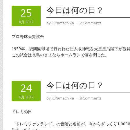
今日は何の日？
25
6月 2012
by
K.Yamachika
⋅
2 Comments
プロ野球天覧試合
1959年、後楽園球場で行われた巨人阪神戦を天皇皇后陛下が観
この試合は長島のさよならホームランで幕を閉じた。
今日は何の日？
24
6月 2012
by
K.Yamachika
⋅
8 Comments
ドレミの日
「ドレミファソラシド」の音階と名前が、今からざっくり1,000年
決まったらしい。