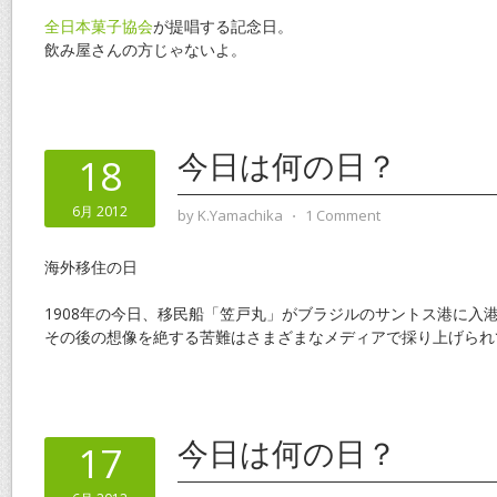
全日本菓子協会
が提唱する記念日。
飲み屋さんの方じゃないよ。
今日は何の日？
18
6月 2012
by
K.Yamachika
⋅
1 Comment
海外移住の日
1908年の今日、移民船「笠戸丸」がブラジルのサントス港に入
その後の想像を絶する苦難はさまざまなメディアで採り上げられ
今日は何の日？
17