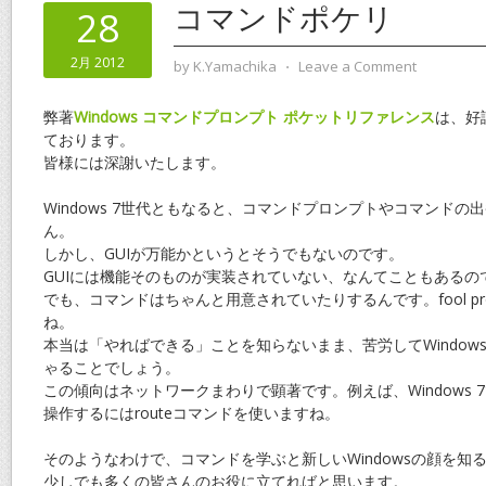
コマンドポケリ
28
2月 2012
by
K.Yamachika
⋅
Leave a Comment
弊著
Windows コマンドプロンプト ポケットリファレンス
は、好
ております。
皆様には深謝いたします。
Windows 7世代ともなると、コマンドプロンプトやコマンドの
ん。
しかし、GUIが万能かというとそうでもないのです。
GUIには機能そのものが実装されていない、なんてこともあるの
でも、コマンドはちゃんと用意されていたりするんです。fool pr
ね。
本当は「やればできる」ことを知らないまま、苦労してWindow
ゃることでしょう。
この傾向はネットワークまわりで顕著です。例えば、Windows
操作するにはrouteコマンドを使いますね。
そのようなわけで、コマンドを学ぶと新しいWindowsの顔を知
少しでも多くの皆さんのお役に立てればと思います。