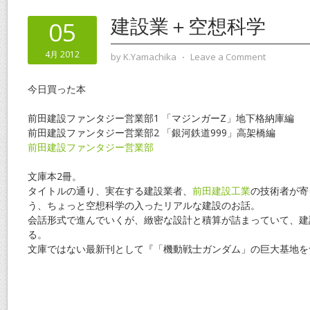
建設業＋空想科学
05
4月 2012
by
K.Yamachika
⋅
Leave a Comment
今日買った本
前田建設ファンタジー営業部1 「マジンガーZ」地下格納庫編
前田建設ファンタジー営業部2 「銀河鉄道999」高架橋編
前田建設ファンタジー営業部
文庫本2冊。
タイトルの通り、実在する建設業者、
前田建設工業
の技術者が寄
う、ちょっと空想科学の入ったリアルな建設のお話。
会話形式で進んでいくが、緻密な設計と積算が詰まっていて、建
る。
文庫ではない最新刊として『「機動戦士ガンダム」の巨大基地を