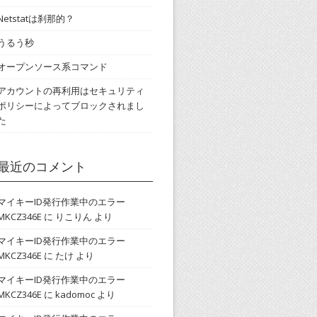
Netstatは刹那的？
うるう秒
オープンソース系コマンド
アカウントの再利用はセキュリティ
ポリシーによってブロックされまし
た
最近のコメント
マイキーID発行作業中のエラー
MKCZ346E
に
りこりん
より
マイキーID発行作業中のエラー
MKCZ346E
に
たけ
より
マイキーID発行作業中のエラー
MKCZ346E
に
kadomoc
より