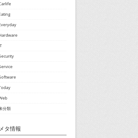
Carlife
Eating
Everyday
Hardware
IT
Security
Service
Software
Today
Web
未分類
メタ情報