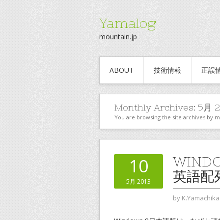
Yamalog
mountain.jp
ABOUT
技術情報
正誤
Monthly Archives:
5月 2
You are browsing the site archives by 
WIN
10
英語配
5月 2013
by
K.Yamachika