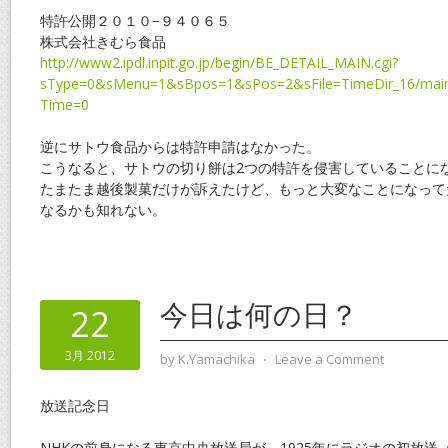
特許公開２０１０−９４０６５
株式会社きむら食品
http://www2.ipdl.inpit.go.jp/begin/BE_DETAIL_MAIN.cgi?
sType=0&sMenu=1&sBpos=1&sPos=2&sFile=TimeDir_16/main
Time=0
逆にサトウ食品からは特許申請はなかった。
こうなると、サトウの切り餅は2つの特許を侵害していることに
たまたま越後製菓だけが訴えたけど、もっと大変なことになって
なるかも知れない。
今日は何の日？
22
3月 2012
by
K.Yamachika
⋅
Leave a Comment
放送記念日
NHKの前身になる東京中央放送局が、1925年にラジオの初放送