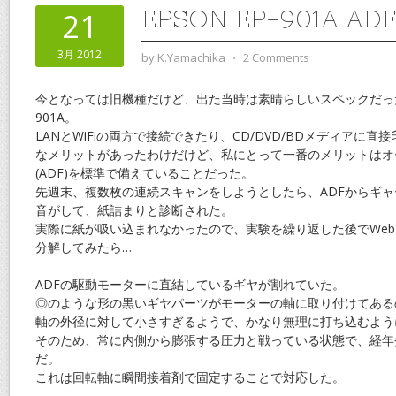
EPSON EP-901A 
21
3月 2012
by
K.Yamachika
⋅
2 Comments
今となっては旧機種だけど、出た当時は素晴らしいスペックだった
901A。
LANとWiFiの両方で接続できたり、CD/DVD/BDメディアに
なメリットがあったわけだけど、私にとって一番のメリットはオ
(ADF)を標準で備えていることだった。
先週末、複数枚の連続スキャンをしようとしたら、ADFからギ
音がして、紙詰まりと診断された。
実際に紙が吸い込まれなかったので、実験を繰り返した後でWe
分解してみたら…
ADFの駆動モーターに直結しているギヤが割れていた。
◎のような形の黒いギヤパーツがモーターの軸に取り付けてある
軸の外径に対して小さすぎるようで、かなり無理に打ち込むよう
そのため、常に内側から膨張する圧力と戦っている状態で、経年
だ。
これは回転軸に瞬間接着剤で固定することで対応した。