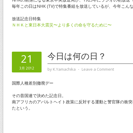
毎年この日はNHK (TV)で特集番組を放送しているが、今年こん
放送記念日特集
ＮＨＫと東日本大震災〜より多くの命を守るために〜
今日は何の日？
21
3月 2012
by
K.Yamachika
⋅
Leave a Comment
国際人種差別撤廃デー
その昔国連で決めた記念日。
南アフリカのアパルトヘイト政策に反対する運動と警官隊の衝突
たという。