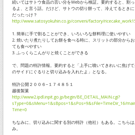
続いてはサトウ食品の言い分をWebから検証。要約すると、割
るよ、と言う話。だけど、サトウの切り餅って、冷えてるときに
だったっけ？
http://www.satosyokuhin.co.jp/conveni/factory/ricecake_work
1. 簡単に手で割ることができ、いろいろな餅料理に使いやすい
2. 焼いたり煮たりしてお餅を食べる時に、スリットの部分から
ても食べやすい
3. ふっくらこんがりと焼くことができる
で、問題の特許情報。要約すると「上手に噴いてきれいに焦げて
のサイドにぐるりと切り込みを入れたよ」となる。
特許公開２００６−１７４８５１
越後製菓
http://www2.ipdl.inpit.go.jp/begin/BE_DETAIL_MAIN.cgi?
sType=0&sMenu=1&sBpos=1&sPos=9&sFile=TimeDir_16/main
Time=0
ちなみに、切り込みに関する別の特許（他社）もある。こちらは
み。