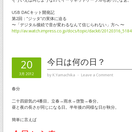
USB DACキット開発記
第2回：“ジッタ”の実体に迫る
〜「デジタル接続で音が変わるなんて信じられない」方へ 〜
http://av.watch.impress.co.jp/docs/topic/dackit/20120316_518
今日は何の日？
20
3月 2012
by
K.Yamachika
⋅
Leave a Comment
春分
二十四節気の4番目。立春→雨水→啓蟄→春分。
昼と夜の長さが同じになる日。半年後の同様な日が秋分。
簡単に言えば