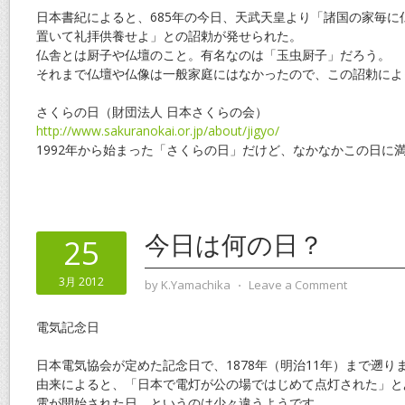
日本書紀によると、685年の今日、天武天皇より「諸国の家毎に
置いて礼拝供養せよ」との詔勅が発せられた。
仏舎とは厨子や仏壇のこと。有名なのは「玉虫厨子」だろう。
それまで仏壇や仏像は一般家庭にはなかったので、この詔勅によ
さくらの日（財団法人 日本さくらの会）
http://www.sakuranokai.or.jp/about/jigyo/
1992年から始まった「さくらの日」だけど、なかなかこの日に
今日は何の日？
25
3月 2012
by
K.Yamachika
⋅
Leave a Comment
電気記念日
日本電気協会が定めた記念日で、1878年（明治11年）まで遡り
由来によると、「日本で電灯が公の場ではじめて点灯された」と
電が開始された日、というのは少々違うようです。