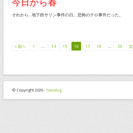
今日から春
それから…地下鉄サリン事件の日。恐怖のテロ事件だった。
« 前へ
1
…
14
15
16
17
18
…
20
次
© Copyright 2026 -
Yamalog