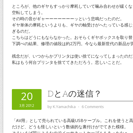
ところが、他のギヤもすっかり摩耗していて噛み合わせが緩くな
空転してしまう。
その時の音がギャーーーーーーーッという悲鳴だったのだ。
ギヤ単体の摩耗というよりも、ギヤの軸受けがへたっている感じ
ぎるのだ。
こちらはどうにもならなかった。おそらくギヤボックスを取り替
下調べの結果、修理の値段は約2万円。今なら最新世代の新品が
残念だが、いつからかプリンタは使い捨てになってしまったのだ
私はもう何台プリンタを捨ててきただろう。悲しいことだ。
DとAの迷信？
20
3月 2012
by
K.Yamachika
⋅
6 Comments
「AV用」として売られている高級USBケーブル。これを使うと
だけど、どうも怪しいという数値的な裏付けがでてきた模様。
そういえば同じようなのでイーサネットケーブルもあったなぁ。