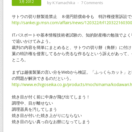
3月 2012
by
K.Yamachika
⋅
7 Comments
サトウの切り餅製造禁止 ８億円賠償命令も 特許権侵害訴訟で
http://sankei.jp.msn.com/affairs/news/120322/trl12032216030
ITパスポートや基本情報技術者試験の、知的財産権の勉強でよ
で追いかけてみよう。
裁判の内容を簡単にまとめると、サトウの切り餅（角餅）に付け
菓の特許権を侵害してるから売るな作るなという訴えがあって、
ところ。
まずは越後製菓の言い分をWebから検証。「ふっくらカット」
の問題が解決できるのだという。
http://www.echigoseika.co.jp/products/mochi/nama/kodawari.
焼き目が付く前に中身が飛び出てしまう！
調理中、目が離せない
調理器具を汚してしまう
焼き目が付いた焼き上がりにならない
焼き目のない真っ白なお餅になってしまう