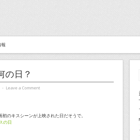
情報
何の日？
⋅
Leave a Comment
画初のキスシーンが上映された日だそうで。
スの日