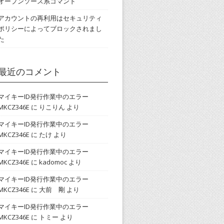
オープンソース系コマンド
アカウントの再利用はセキュリティ
ポリシーによってブロックされまし
た
最近のコメント
マイキーID発行作業中のエラー
MKCZ346E
に
りこりん
より
マイキーID発行作業中のエラー
MKCZ346E
に
たけ
より
マイキーID発行作業中のエラー
MKCZ346E
に
kadomoc
より
マイキーID発行作業中のエラー
MKCZ346E
に
大前 剛
より
マイキーID発行作業中のエラー
MKCZ346E
に
トミー
より