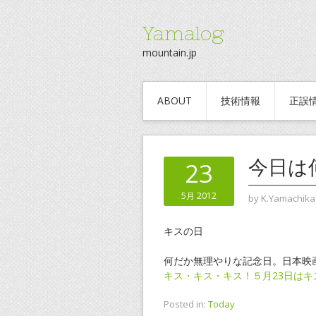
Yamalog
mountain.jp
ABOUT
技術情報
正誤
今日は
23
5月 2012
by
K.Yamachika
キスの日
何だか無理やりな記念日。日本映
キス・キス・キス！５月23日はキ
Posted in:
Today