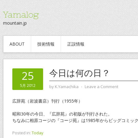
Yamalog
mountain.jp
ABOUT
技術情報
正誤情報
今日は何の日？
25
5月 2012
by
K.Yamachika
⋅
Leave a Comment
広辞苑（岩波書店）刊行（1955年）
昭和30年の今日、『広辞苑』の初版が刊行された。
ちなみに相原コージの『コージ苑』は1985年からビッグコミッ
Posted in:
Today