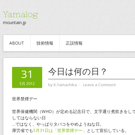
Yamalog
mountain.jp
ABOUT
技術情報
正誤情報
今日は何の日？
31
5月 2012
by
K.Yamachika
⋅
Leave a Comment
世界禁煙デー
世界保健機関（WHO）が定める記念日で、文字通り煮炊きをし
してはならない日
…ではなく、やっぱりタバコをやめようねな日。
厚労省でも
5月31日は「世界禁煙デー」
として宣伝している。