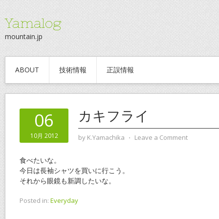
Yamalog
mountain.jp
ABOUT
技術情報
正誤情報
カキフライ
06
10月 2012
by
K.Yamachika
⋅
Leave a Comment
食べたいな。
今日は長袖シャツを買いに行こう。
それから眼鏡も新調したいな。
Posted in:
Everyday