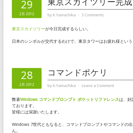
東京スカイツリー完成
29
2月 2012
by
K.Yamachika
⋅
3 Comments
東京スカイツリー
が今日完成するらしい。
日本のシンボルが交代するわけで、東京タワーはお疲れ様という
コマンドポケリ
28
2月 2012
by
K.Yamachika
⋅
Leave a Comment
弊著
Windows コマンドプロンプト ポケットリファレンス
は、好
ております。
皆様には深謝いたします。
Windows 7世代ともなると、コマンドプロンプトやコマンドの
ん。