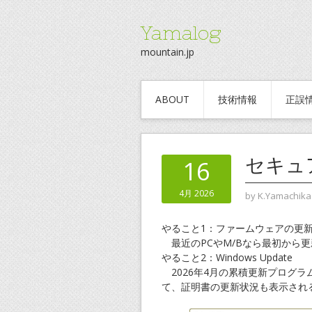
Yamalog
mountain.jp
ABOUT
技術情報
正誤
セキュ
16
4月 2026
by
K.Yamachika
やること1：ファームウェアの更
最近のPCやM/Bなら最初から
やること2：Windows Update
2026年4月の累積更新プログ
て、証明書の更新状況も表示され