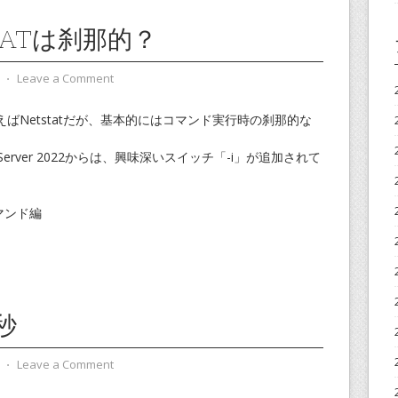
TATは刹那的？
⋅
Leave a Comment
ばNetstatだが、基本的にはコマンド実行時の刹那的な
ws Server 2022からは、興味深いスイッチ「-i」が追加されて
コマンド編
秒
⋅
Leave a Comment