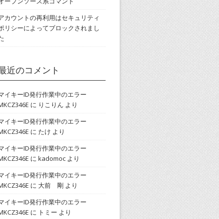
オープンソース系コマンド
アカウントの再利用はセキュリティ
ポリシーによってブロックされまし
た
最近のコメント
マイキーID発行作業中のエラー
MKCZ346E
に
りこりん
より
マイキーID発行作業中のエラー
MKCZ346E
に
たけ
より
マイキーID発行作業中のエラー
MKCZ346E
に
kadomoc
より
マイキーID発行作業中のエラー
MKCZ346E
に
大前 剛
より
マイキーID発行作業中のエラー
MKCZ346E
に
トミー
より