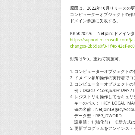
原因は、2022年10月リリース
コンピューターオブジェクトの作
ドメイン参加に失敗する。
KB5020276 – Netjoin: 
https://support.microsoft.com/ja
changes-2b65a0f3-1f4c-42ef-ac0
対策は5つ。重ねて実施可。
1. コンピューターオブジェクト
2. ドメイン参加操作の実行者で
3. コンピューターオブジェクト
例：Dsacls <
Computer DN
> /
4. レジストリを操作してセキュ
キーのパス：HKEY_LOCAL_MACHINE\
値の名前：NetJoinLegacyAccou
データ型：REG_DWORD
設定値：1 (強化前) ※新方式は
5. 更新プログラムをアンインス