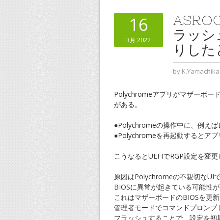
ASRO
16
ラッシ
3月 2022
りした
by
K.Yamachika
Polychromeアプリがマザー
がある。
●Polychromeの操作中に、例
●Polychromeを再起動する
こうなるとUEFIでRGP設定を
原因はPolychromeの不親切
BIOSに異常が起きている可能性
これはマザーボードのBIOSを更
管理者モードでコマンドプロンプト
フラッシュすることで、設定を初