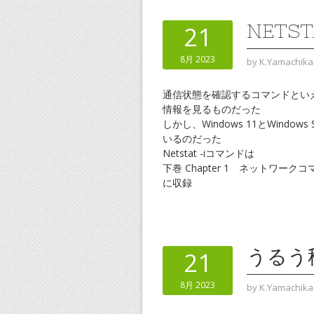
NETS
21
8月 2023
by
K.Yamachika
通信状態を確認するコマンドといえ
情報を見るものだった
しかし、Windows 11とWindo
いるのだった
Netstat -iコマンドは
下巻 Chapter 1 ネットワーク
に収録
うるう
21
8月 2023
by
K.Yamachika