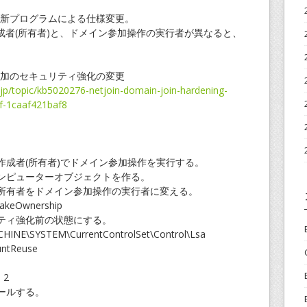
の更新プログラムによる仕様変更。
成者(所有者)と、ドメイン参加操作の実行者が異なると、
ドメイン参加のセキュリティ強化の変更
-jp/topic/kb5020276-netjoin-domain-join-hardening-
f-1caaf421baf8
の作成者(所有者)でドメイン参加操作を実行する。
コンピューターオブジェクトを作る。
の所有者をドメイン参加操作の実行者に変える。
TakeOwnership
リティ強化前の状態にする。
SYSTEM\CurrentControlSet\Control\Lsa
ntReuse
 2
トールする。