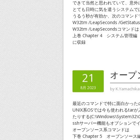
できて当然と思われていて、意外
とても日時に気を遣うシステムで
うるう秒が有効か、次のコマンド
W32tm /LeapSeconds /GetStatus
W32tm /LeapSecondsコマンドは
上巻 Chapter 4 システム管理編
に収録
オープ
21
8月 2023
by
K.Yamachika
最近のコマンドで特に面白かった
UNIX系OSでは今も使われるta
たりする(C:\Windows\System32\
sshサーバー機能もオプションで
オープンソース系コマンドは
下巻 Chapter 5 オープンソース