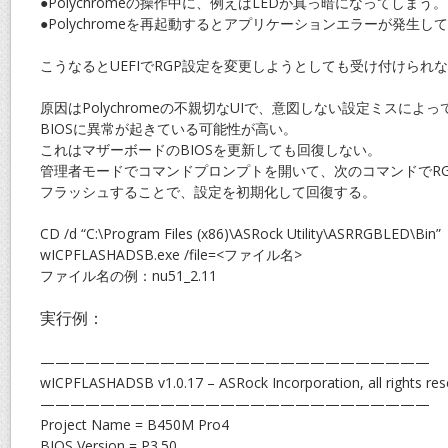
●Polychromeの操作中に、例えばLEDが真っ暗になってしまう。
●Polychromeを再起動するとアプリケーションエラーが発生
こうなるとUEFIでRGP設定を変更しようとしても受け付けられ
原因はPolychromeの不親切なUIで、意図しない設定ミスによ
BIOSに異常が起きている可能性が高い。
これはマザーボードのBIOSを更新しても回復しない。
管理者モードでコマンドプロンプトを開いて、次のコマンドでRG
フラッシュすることで、設定を初期化して回復する。
CD /d “C:\Program Files (x86)\ASRock Utility\ASRRGBLED\Bin”
wICPFLASHADSB.exe /file=<ファイル名>
ファイル名の例：nu51_2.11
実行例：
——————————————————————————
wICPFLASHADSB v1.0.17 – ASRock Incorporation, all rights res
——————————————————————————
Project Name = B450M Pro4
BIOS Version = P3.50