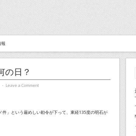
情報
何の日？
⋅
Leave a Comment
ノ件」という厳めしい勅令が下って、東経135度の明石が