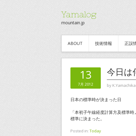
Yamalog
mountain.jp
ABOUT
技術情報
正誤
今日は
13
7月 2012
by
K.Yamachika
日本の標準時が決まった日
「本初子午線経度計算方及標準時
標準に決まった。
Posted in:
Today