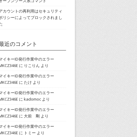
オープンソース系コマンド
アカウントの再利用はセキュリティ
ポリシーによってブロックされまし
た
最近のコメント
マイキーID発行作業中のエラー
MKCZ346E
に
りこりん
より
マイキーID発行作業中のエラー
MKCZ346E
に
たけ
より
マイキーID発行作業中のエラー
MKCZ346E
に
kadomoc
より
マイキーID発行作業中のエラー
MKCZ346E
に
大前 剛
より
マイキーID発行作業中のエラー
MKCZ346E
に
トミー
より