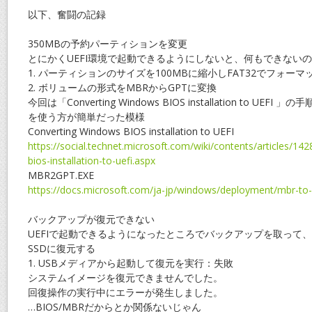
以下、奮闘の記録
350MBの予約パーティションを変更
とにかくUEFI環境で起動できるようにしないと、何もできない
1. パーティションのサイズを100MBに縮小しFAT32でフォーマ
2. ボリュームの形式をMBRからGPTに変換
今回は「Converting Windows BIOS installation to UEF
を使う方が簡単だった模様
Converting Windows BIOS installation to UEFI
https://social.technet.microsoft.com/wiki/contents/articles/14
bios-installation-to-uefi.aspx
MBR2GPT.EXE
https://docs.microsoft.com/ja-jp/windows/deployment/mbr-to
バックアップが復元できない
UEFIで起動できるようになったところでバックアップを取って、
SSDに復元する
1. USBメディアから起動して復元を実行：失敗
システムイメージを復元できませんでした。
回復操作の実行中にエラーが発生しました。
…BIOS/MBRだからとか関係ないじゃん