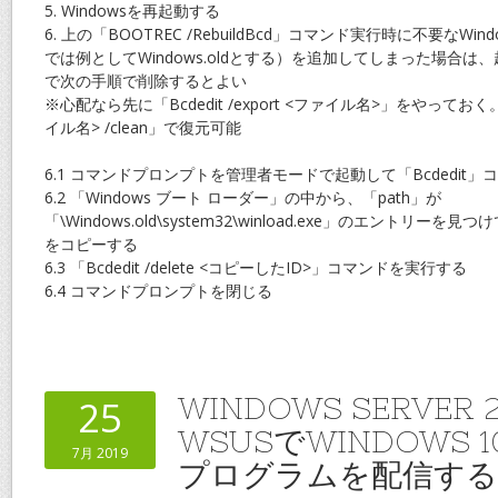
5. Windowsを再起動する
6. 上の「BOOTREC /RebuildBcd」コマンド実行時に不要なW
では例としてWindows.oldとする）を追加してしまった場合は
で次の手順で削除するとよい
※心配なら先に「Bcdedit /export <ファイル名>」をやっておく。「Bc
イル名> /clean」で復元可能
6.1 コマンドプロンプトを管理者モードで起動して「Bcdedit
6.2 「Windows ブート ローダー」の中から、「path」が
「\Windows.old\system32\winload.exe」のエントリーを見つ
をコピーする
6.3 「Bcdedit /delete <コピーしたID>」コマンドを実行する
6.4 コマンドプロンプトを閉じる
WINDOWS SERVER 2
25
WSUSでWINDOWS 
7月 2019
プログラムを配信す