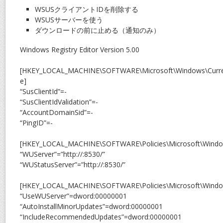
WSUSクライアントIDを削除する
WSUSサーバーを使う
ダウンロードの前に止める（通知のみ）
Windows Registry Editor Version 5.00
[HKEY_LOCAL_MACHINE\SOFTWARE\Microsoft\Windows\Curre
e]
“SusClientId”=-
“SusClientIdValidation”=-
“AccountDomainSid”=-
“PingID”=-
[HKEY_LOCAL_MACHINE\SOFTWARE\Policies\Microsoft\Wind
“WUServer”=”http://:8530/”
“WUStatusServer”=”http://:8530/”
[HKEY_LOCAL_MACHINE\SOFTWARE\Policies\Microsoft\Wind
“UseWUServer”=dword:00000001
“AutoInstallMinorUpdates”=dword:00000001
“IncludeRecommendedUpdates”=dword:00000001