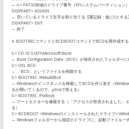
← n＝FAT32領域のドライブ番号（EFIシステムパーティション
DISKPART> ASSIGN
← 空いているドライブ文字を割り当てる【要記録：仮にSとする
DISKPART> EXIT
← 終了
4. BOOTRECコマンドとBCDBOOTコマンドでBCDを再作成する
S:> CD /D S:\EFI\Microsoft\Boot
← Boot Configuration Data（BCD）が保存されたフォルダ
S:> DEL BCD
← 「BCD」というファイルを削除する
S:> BOOTREC /RebuildBcd
← Windowsのインスタンスを検索してBCDを作り直す（Wind
るか聞いてくるので、y/n/aで答える）
S:> BOOTREC /FixBoot
← ブートセクターを修復する（「アクセスが拒否されました」
る）
S:> BCDBOOT <Windowsのインストールされたドライブ>:\Windows /
← Windowsフォルダーから指定のドライブに、起動ファイル一