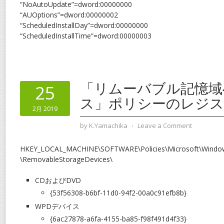
“NoAutoUpdate”=dword:00000000
“AUOptions”=dword:00000002
“ScheduledInstallDay”=dword:00000000
“ScheduledInstallTime”=dword:00000003
「リムーバブル記憶域
25
ス」ポリシーのレジ
2月 2019
by
K.Yamachika
⋅
Leave a Comment
HKEY_LOCAL_MACHINE\SOFTWARE\Policies\Microsoft\Windo
\RemovableStorageDevices\
CDおよびDVD
{53f56308-b6bf-11d0-94f2-00a0c91efb8b}
WPDデバイス
{6ac27878-a6fa-4155-ba85-f98f491d4f33}