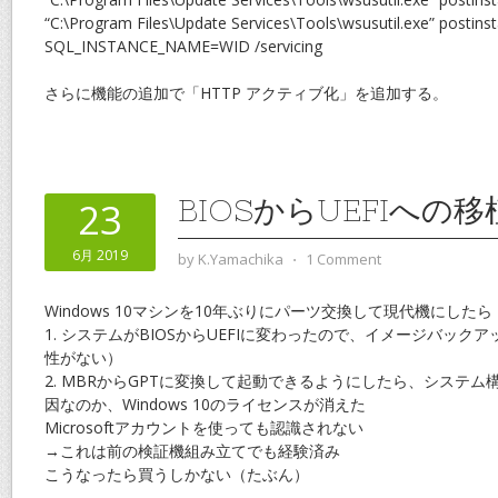
“C:\Program Files\Update Services\Tools\wsusutil.exe” postinst
SQL_INSTANCE_NAME=WID /servicing
さらに機能の追加で「HTTP アクティブ化」を追加する。
BIOSからUEFIへの移
23
6月 2019
by
K.Yamachika
⋅
1 Comment
Windows 10マシンを10年ぶりにパーツ交換して現代機にしたら
1. システムがBIOSからUEFIに変わったので、イメージバック
性がない）
2. MBRからGPTに変換して起動できるようにしたら、システ
因なのか、Windows 10のライセンスが消えた
Microsoftアカウントを使っても認識されない
→これは前の検証機組み立てでも経験済み
こうなったら買うしかない（たぶん）