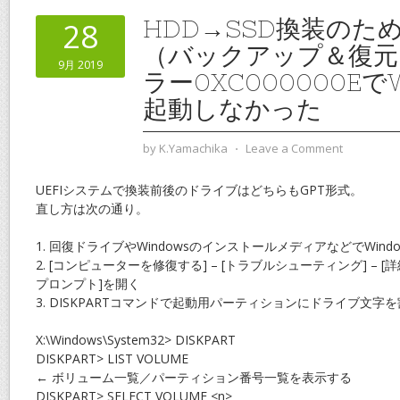
HDD→SSD換装のた
28
（バックアップ＆復元
9月 2019
ラー0XC000000Eで
起動しなかった
by
K.Yamachika
⋅
Leave a Comment
UEFIシステムで換装前後のドライブはどちらもGPT形式。
直し方は次の通り。
1. 回復ドライブやWindowsのインストールメディアなどでWind
2. [コンピューターを修復する] – [トラブルシューティング] – [
プロンプト]を開く
3. DISKPARTコマンドで起動用パーティションにドライブ文字
X:\Windows\System32> DISKPART
DISKPART> LIST VOLUME
← ボリューム一覧／パーティション番号一覧を表示する
DISKPART> SELECT VOLUME <n>