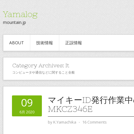
Yamalog
mountain.jp
ABOUT
技術情報
正誤情報
Category Archives:
It
コンピュータや通信などに関すること全般
マイキーID発行作業
09
MKCZ346E
6月 2020
by
K.Yamachika
⋅
16 Comments