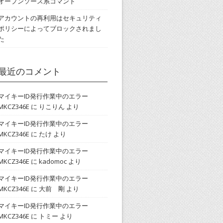
オープンソース系コマンド
アカウントの再利用はセキュリティ
ポリシーによってブロックされまし
た
最近のコメント
マイキーID発行作業中のエラー
MKCZ346E
に
りこりん
より
マイキーID発行作業中のエラー
MKCZ346E
に
たけ
より
マイキーID発行作業中のエラー
MKCZ346E
に
kadomoc
より
マイキーID発行作業中のエラー
MKCZ346E
に
大前 剛
より
マイキーID発行作業中のエラー
MKCZ346E
に
トミー
より