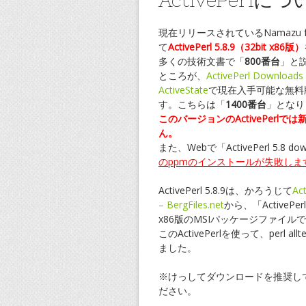
ActivePerlに
現在リリースされているNamazu fo
て
ActivePerl 5.8.9（32bit x86版）
多くの技術文書で「
800番台
」と
ところが、
ActivePerl Downloads 
ActiveState
で現在入手可能な無料版（Com
す。こちらは「
1400番台
」となり
このバージョンのActivePerl
ん。
また、Webで「ActivePerl 5.8
のppmのインストールが失敗しま
ActivePerl 5.8.9は、かろうじて
Act
– BergFiles.net
から、「ActivePe
x86版のMSIパッケージファイル
このActivePerlを使って、perl all
ました。
※けっしてダウンロードを推奨し
ださい。