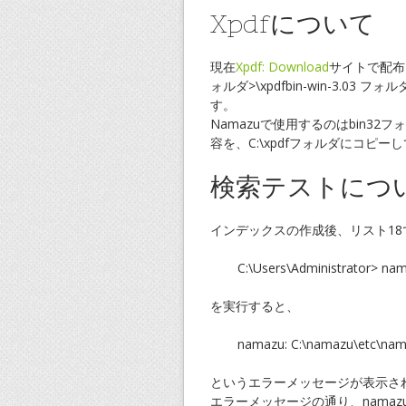
Xpdfについて
現在
Xpdf: Download
サイトで配布され
ォルダ>\xpdfbin-win-3.03 
す。
Namazuで使用するのはbin3
容を、C:\xpdfフォルダにコピー
検索テストにつ
インデックスの作成後、リスト18
C:\Users\Administrator> 
を実行すると、
namazu: C:\namazu\etc\nama
というエラーメッセージが表示さ
エラーメッセージの通り、namazurc